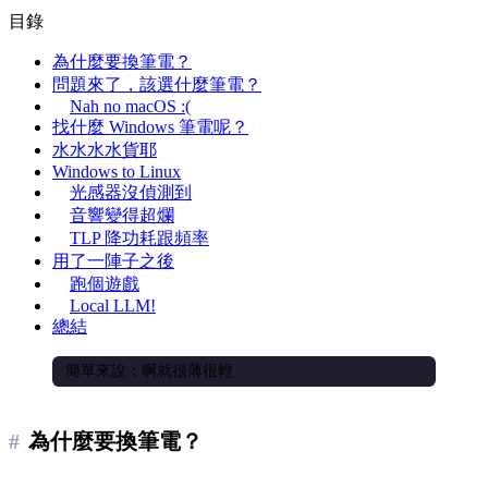
目錄
為什麼要換筆電？
問題來了，該選什麼筆電？
Nah no macOS :(
找什麼 Windows 筆電呢？
水水水水貨耶
Windows to Linux
光感器沒偵測到
音響變得超爛
TLP 降功耗跟頻率
用了一陣子之後
跑個遊戲
Local LLM!
總結
簡單來說：啊就很薄很輕
為什麼要換筆電？