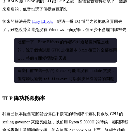
了 ASUS 跟 Dolby 調的 EQ 跟 DSP 之後，整個聲音變得超級平，聽起
來扁扁的，低音也玩了個捉迷藏消失
後來的解法是裝
Easy Effects
，經過一番 EQ 博鬥之後把低音弄回去
了，雖然說聲音還是沒有 Windows 上面好聽，但至少不會爛到哪裡去
吐槽一下，Easy Effects 的作者不知道是撞到還是啥
的，說了個他討厭 GTK 之後版本 8.x.x 後面的全部都用
Qt，整個介面變得醜到天邊
這臺目前在舊一點的 Kernel 可能還沒有 module 支援，
但有聽說過裝
可以解決掉沒聲音的問題
sof-firmware
TLP 降功耗跟頻率
我自己原本從舊電腦就習慣在不接電的時候降平臺功耗跟改 CPU 的
scaling governor 來延長續航，以前用 Ryzen 5 5600H 的時候，極限降頻
會感覺到非常明顯的卡頓，但在這臺 Zenbook S14 上面，降頻之後的