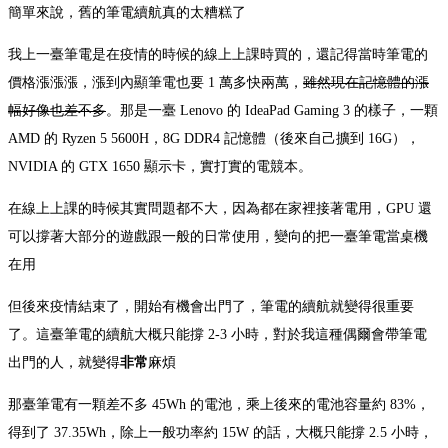
簡單來說，舊的筆電續航真的太糟糕了
我上一臺筆電是在疫情的時候的線上上課時買的，還記得當時筆電的
價格漲漲漲，漲到內顯筆電也要 1 萬多快兩萬，
雖然現在記憶體的漲
幅好像也差不多
。那是一臺 Lenovo 的 IdeaPad Gaming 3 的樣子，一顆
AMD 的 Ryzen 5 5600H，8G DDR4 記憶體（後來自己擴到 16G），
NVIDIA 的 GTX 1650 顯示卡，實打實的電競本。
在線上上課的時候其實問題都不大，因為都在家裡接著電用，GPU 還
可以撐著大部分的遊戲跟一般的日常使用，變向的把一臺筆電當桌機
在用
但後來疫情結束了，開始有機會出門了，筆電的續航就變得很重要
了。這臺筆電的續航大概只能撐 2-3 小時，對於我這種偶爾會帶筆電
出門的人，就變得
非常
麻煩
那臺筆電有一顆差不多 45Wh 的電池，乘上後來的電池容量約 83%，
得到了 37.35Wh，除上一般功率約 15W 的話，大概只能撐 2.5 小時，